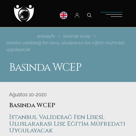
anasayfa
basında wcep
i̇stanbul validebağ fen lisesi, uluslararası lise eğitim müfredatı
uygulayacak
Basında WCEP
Ağustos 10-2020
Basında WCEP
İstanbul Validebağ Fen Lisesi,
Uluslararası Lise Eğitim Müfredatı
Uygulayacak