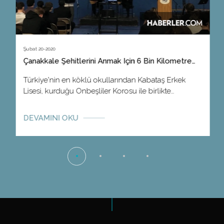
Şubat 20-2020
Çanakkale Şehitlerini Anmak Için 6 Bin Kilometre
Yol Katettiler
Türkiye'nin en köklü okullarından Kabataş Erkek
Lisesi, kurduğu Onbeşliler Korosu ile birlikte
Çanakkale şehitlerini anma programı için Kanada'yı
ziyaret etti. Program kapsamında konser veren
DEVAMINI OKU
gençler, Çanakkale şehitlerini anmak için Kanada'ya
giden ilk Türk heyet oldu.