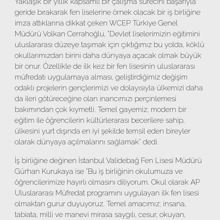
Yaklaşık bir yıllık kapsamlı bir çalışma sürecini başarıyla
geride bırakarak fen liselerine örnek olacak bir iş birliğine
imza attıklarına dikkat çeken WCEP Türkiye Genel
Müdürü Volkan Cerrahoğlu, "Devlet liselerimizin eğitimini
uluslararası düzeye taşımak için çıktığımız bu yolda, köklü
okullarımızdan birini daha dünyaya açacak olmak büyük
bir onur. Özellikle de ilk kez bir fen lisesinin uluslararası
müfredatı uygulamaya alması, geliştirdiğimiz değişim
odaklı projelerin gençlerimizi ve dolayısıyla ülkemizi daha
da ileri götüreceğine olan inancımızı perçinlemesi
bakımından çok kıymetli. Temel gayemiz, modern bir
eğitim ile öğrencilerin kültürlerarası becerilere sahip,
ülkesini yurt dışında en iyi şekilde temsil eden bireyler
olarak dünyaya açılmalarını sağlamak" dedi.
İş birliğine değinen İstanbul Validebağ Fen Lisesi Müdürü
Gürhan Kurukaya ise "Bu iş birliğinin okulumuza ve
öğrencilerimize hayırlı olmasını diliyorum. Okul olarak AP
Uluslararası Müfredat programını uygulayan ilk fen lisesi
olmaktan gurur duyuyoruz. Temel amacımız; insana,
tabiata, milli ve manevi mirasa saygılı, cesur, okuyan,