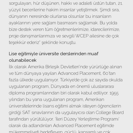
sorgulayan, hür düşünen, hakkı ve adaleti üstün tutan, 21.
yüzyıl becerilerine hakim insanlar yetiştirmek. Şimdi sıra,
dünyanın neresinde olurlarsa olsunlar bu insanların
ayaklarının yere sağlam basmasını sağlamak. Bu yolda
bize destek veren tüm öğretmenlerimize, idarecilerimize,
proje danışmanlarımıza ve sevgili WCEP ailesine de çok
teşekkür ederiz" şeklinde konuştu.
Lise eğitimiyle üniversite derslerinden muaf
olunabilecek
İlk olarak Amerika Birleşik Devletleri'nde yürürlüğe alınan
ve tüm dünyaya yayılan Advanced Placement, 60'tan
fazla ülkede uygulanıyor. Türkiye’de çok az sayıda okulda
uygulanan program, Dünyada en önemli uluslararası
diploma programlarından biri olarak kabul ediliyor. 1955
yılından bu yana uygulanan program, Amerikan
üniversitelerinde lisans eğitimi almak isteyen öğrencilerin
girdiği SAT sınavlarının da uygulayıcısı olan College Board
tarafından yürütülüyor. 'İleri Düzey Yerleştirme Programı'
olarak da adlandırılan Advanced Placement eğitimde
mükemmeliyeti hedefleyen, güçlü, kapsamlı ve çok